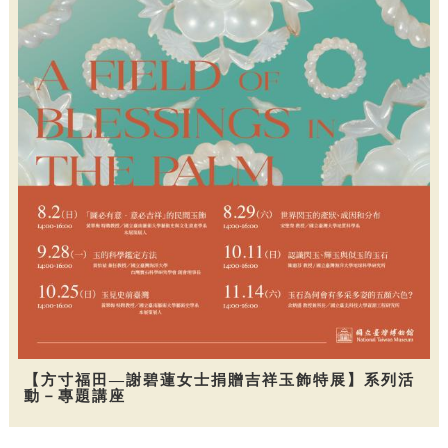
【方寸福田—謝碧蓮女士捐贈吉祥玉飾特展】系列活
動－專題講座