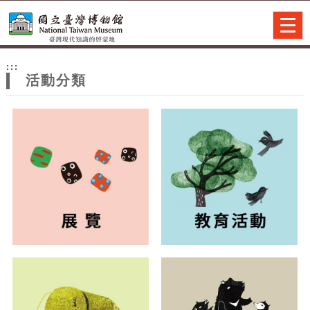
跳到主要內容
網站導覽
Togg
navig
網
:::
站
活動分類
主
題