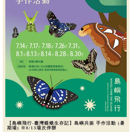
【島嶼飛行-臺灣蝶蛾生存記】島嶼共振 手作活動 (暑
期場) ※8/13場次停辦