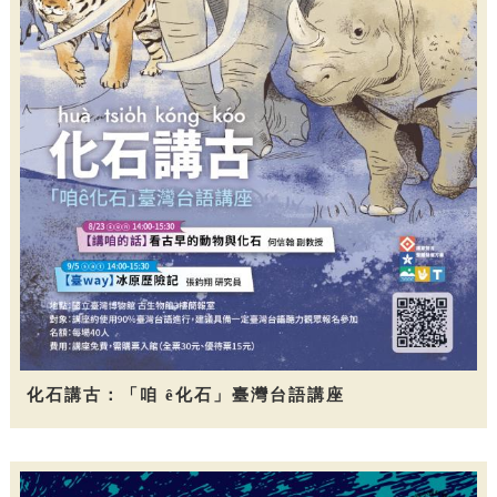
化石講古：「咱 ê化石」臺灣台語講座