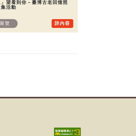
犀」望看到你－臺博古老回憶照
徵集活動
展覽
詳內容