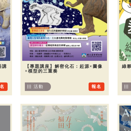
語講
【專題講座】解密化石：起源×圖像
綠夥
×模型的三重奏
名
活動
報名