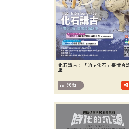
化石講古：「咱 ê化石」臺灣台
座
活動
報