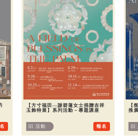
的
【方寸福田—謝碧蓮女士捐贈吉祥
【
玉飾特展】系列活動－專題講座
推廣
名
活動
報名