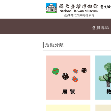
跳到主要內容
網站導覽
網
會員專區
站
:::
活動分類
主
題