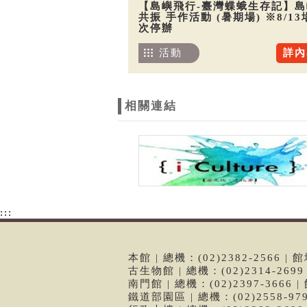
【島嶼飛行-臺灣蝶蛾生存記】島
共振 手作活動 (暑期場) ※8/13
次停辦
活動
詳內
相關連結
:::
本館 | 總機：(02)2382-2566
古生物館 | 總機：(02)2314-26
南門館 | 總機：(02)2397-366
鐵道部園區 | 總機：(02)2558-