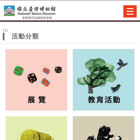
跳到主要內容
網站導覽
Togg
navig
網
:::
站
活動分類
主
題