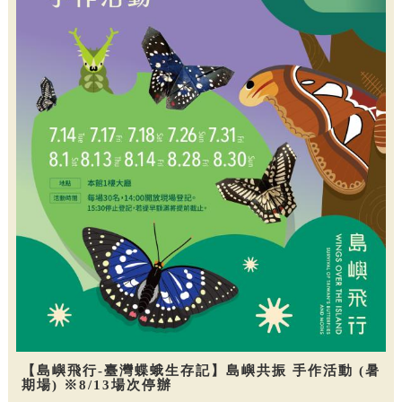
【島嶼飛行-臺灣蝶蛾生存記】島嶼共振 手作活動 (暑
期場) ※8/13場次停辦