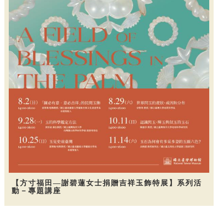
【方寸福田—謝碧蓮女士捐贈吉祥玉飾特展】系列活
動－專題講座