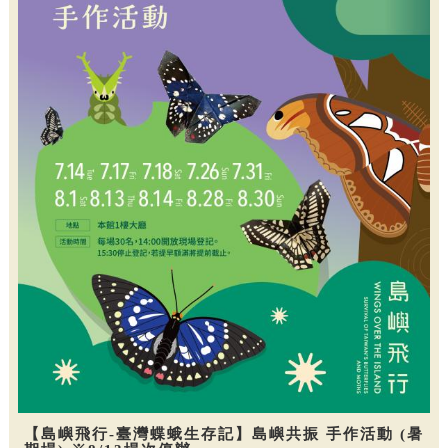
【島嶼飛行-臺灣蝶蛾生存記】島嶼共振 手作活動 (暑