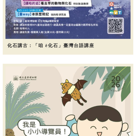
化石講古：「咱 ê化石」臺灣台語講座