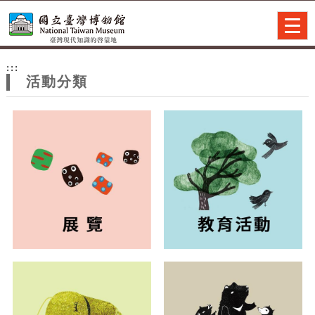
跳到主要內容
網站導覽
Togg
navig
網
:::
站
活動分類
主
題