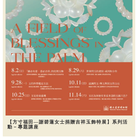
【方寸福田—謝碧蓮女士捐贈吉祥玉飾特展】系列活
動－專題講座