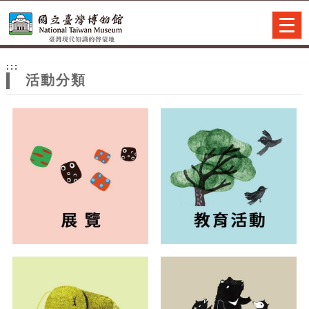
跳到主要內容
網站導覽
Togg
navig
網
:::
站
活動分類
主
題