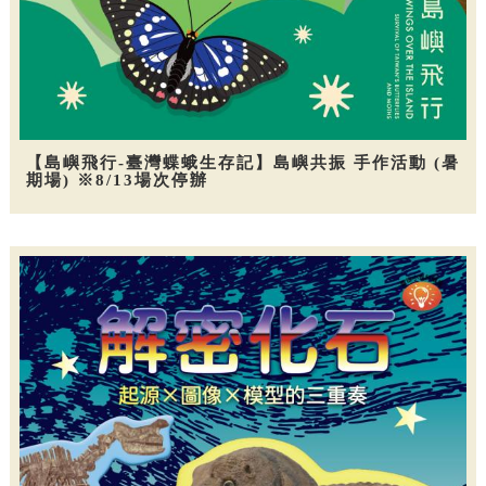
【島嶼飛行-臺灣蝶蛾生存記】島嶼共振 手作活動 (暑
期場) ※8/13場次停辦