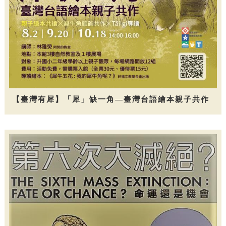
【臺灣有犀】「犀」缺一角—臺灣台語繪本親子共作