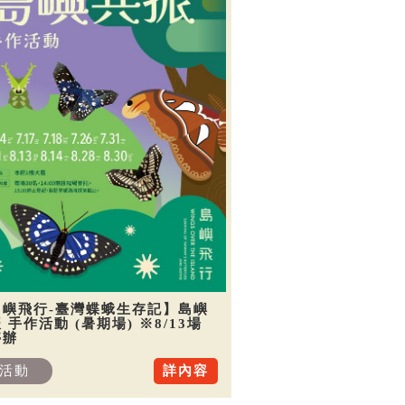
島嶼飛行-臺灣蝶蛾生存記】島嶼
 手作活動 (暑期場) ※8/13場
停辦
活動
詳內容