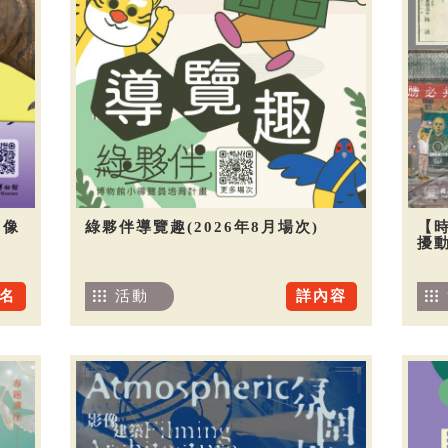
圖像
綠夥伴導覽趣(2026年8月場次)
【
擾
名
活動
詳內容