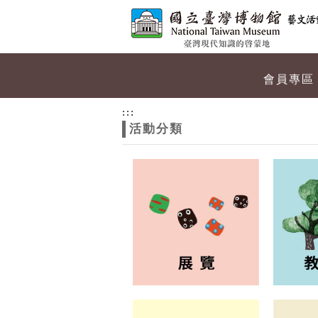
跳到主要內容
網站導覽
網
會員專區
站
:::
活動分類
主
題