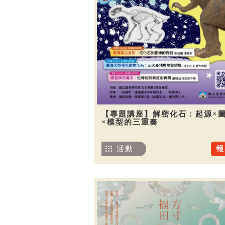
【專題講座】解密化石：起源×
×模型的三重奏
活動
報