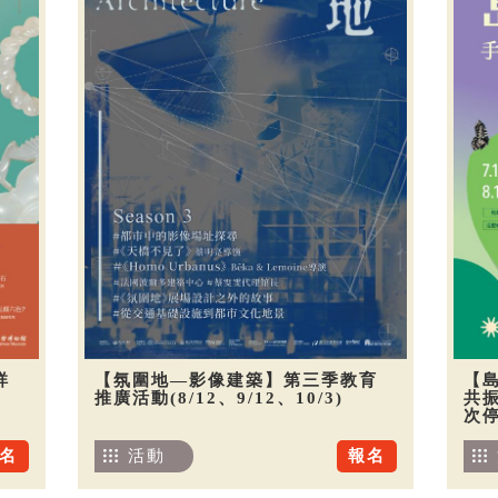
祥
【氛圍地—影像建築】第三季教育
【
推廣活動(8/12、9/12、10/3)
共振
次
名
活動
報名