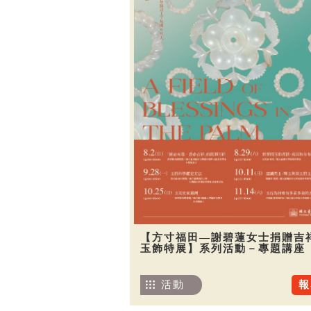
【方寸福田—謝碧蓮女士捐贈吉
玉飾特展】系列活動－專題講座
活動
報