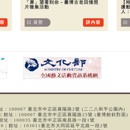
「犀」望看到你－臺博古老回憶照
【
片徵集活動
擾
人
容
展覽
詳內容
 | 館址：100007 臺北市中正區襄陽路2號 (二二八和平公園內)
99 | 館址：100007 臺北市中正區襄陽路25號 (臺博館斜對面)
6 | 館址：100035 臺北市中正區南昌路一段1號
9790 | 館址：103011臺北市大同區延平北路一段2號