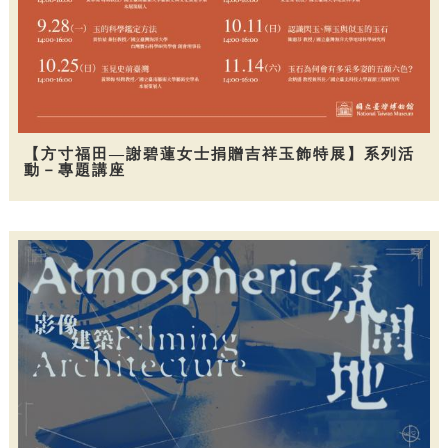
【方寸福田—謝碧蓮女士捐贈吉祥玉飾特展】系列活
動－專題講座