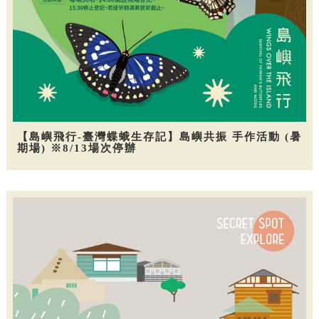
【島嶼飛行-臺灣蝶蛾生存記】島嶼共振 手作活動 (暑
期場) ※8/13場次停辦