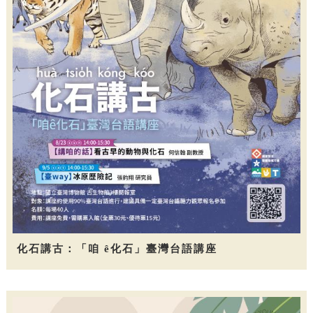
化石講古：「咱 ê化石」臺灣台語講座