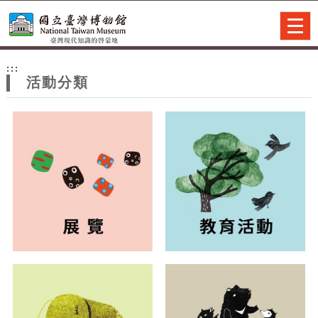
跳到主要內容
網站導覽
Togg
navig
網
:::
站
活動分類
主
題