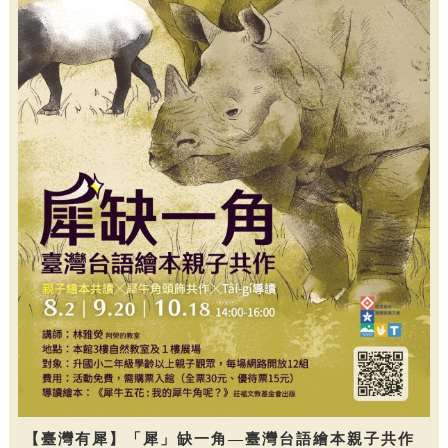
【臺灣有犀】「犀」缺一角—臺灣台語繪本親子共作