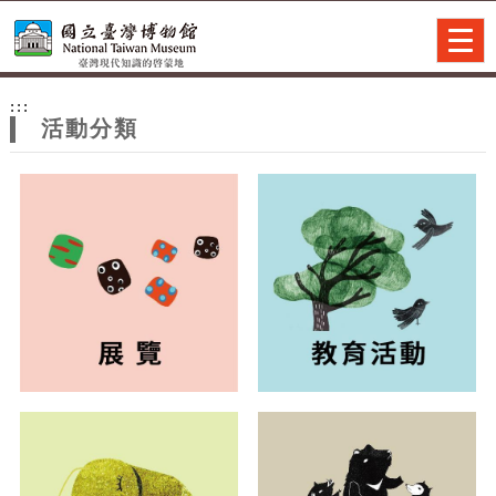
跳到主要內容
網站導覽
Togg
navig
網
:::
站
活動分類
主
題