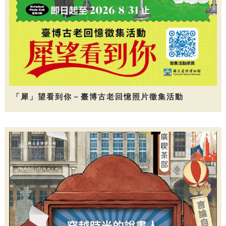
「犀」望看到你－臺博古老回憶照片徵集活動