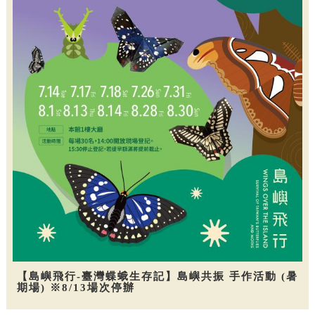
【島嶼飛行-臺灣蝶蛾生存記】島嶼共振 手作活動 (暑
期場) ※8/13場次停辦