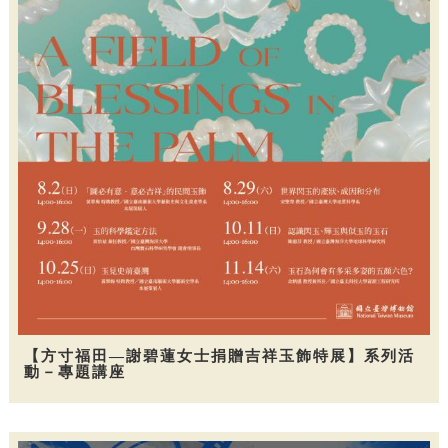
【方寸福田—謝碧蓮女士捐贈吉祥玉飾特展】系列活
動－專題講座