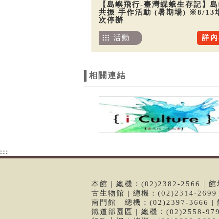
【島嶼飛行-臺灣蝶蛾生存記】島
共振 手作活動 (暑期場) ※8/13
次停辦
活動
詳內
相關連結
:::
本館 | 總機：(02)2382-2566
古生物館 | 總機：(02)2314-26
南門館 | 總機：(02)2397-366
鐵道部園區 | 總機：(02)2558-