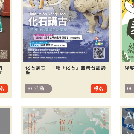
的
化石講古：「咱 ê化石」臺灣台語講
綠夥
書
座
名
活動
報名