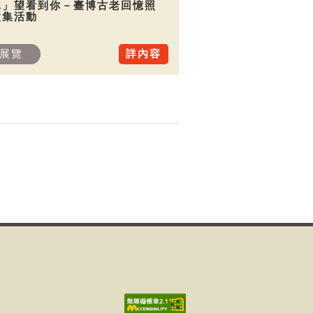
犀」望看到你－臺博古老回憶照
徵集活動
展覽
詳內容