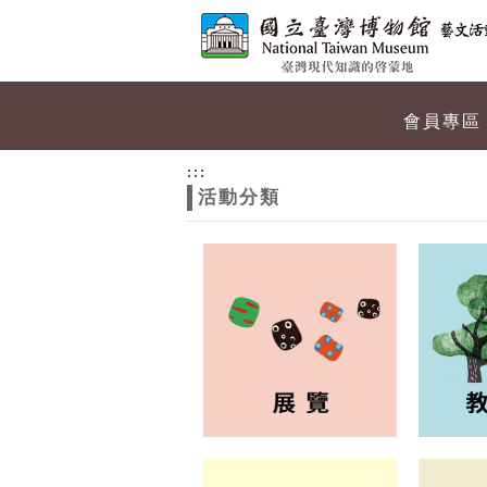
跳到主要內容
網站導覽
網
會員專區
站
:::
活動分類
主
題