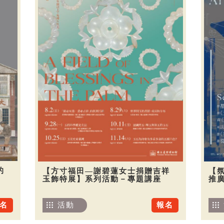
的
【方寸福田—謝碧蓮女士捐贈吉祥
【
玉飾特展】系列活動－專題講座
推廣
名
活動
報名