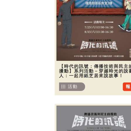
【時代的訊號：傳播技術與民主
擾動】系列活動－穿越時光的說
人：一起用紙芝居來說故事！
活動
報