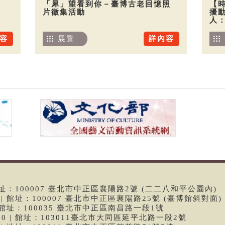
「犀」望看到你－臺博古老回憶照
【
片徵集活動
擾
人
容
展覽
詳內容
 | 館址：100007 臺北市中正區襄陽路2號 (二二八和平公園內)
99 | 館址：100007 臺北市中正區襄陽路25號 (臺博館斜對面)
6 | 館址：100035 臺北市中正區南昌路一段1號
9790 | 館址：103011臺北市大同區延平北路一段2號