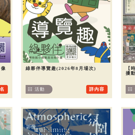
圖像
綠夥伴導覽趣(2026年8月場次)
【
擾
名
活動
詳內容