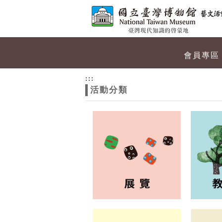
跳到主要內容
網站導覽
網
會員專區
站
:::
活動分類
主
題