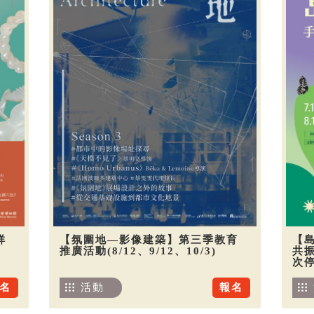
祥
【氛圍地—影像建築】第三季教育
【
推廣活動(8/12、9/12、10/3)
共振
次
名
活動
報名