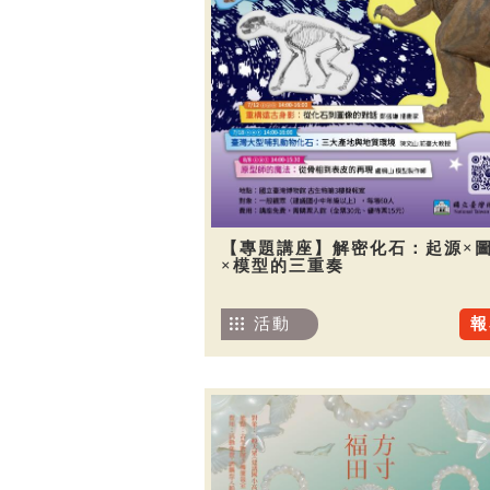
【專題講座】解密化石：起源×
×模型的三重奏
活動
報