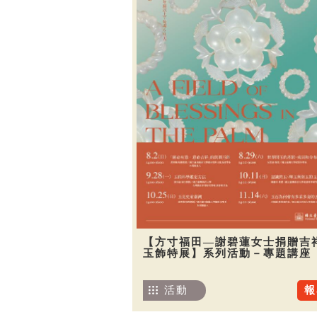
【方寸福田—謝碧蓮女士捐贈吉
玉飾特展】系列活動－專題講座
活動
報