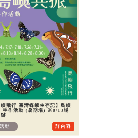
島嶼飛行-臺灣蝶蛾生存記】島嶼
 手作活動 (暑期場) ※8/13場
停辦
活動
詳內容