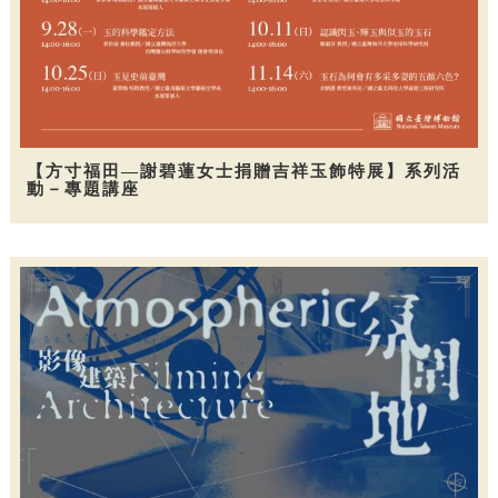
【方寸福田—謝碧蓮女士捐贈吉祥玉飾特展】系列活
動－專題講座