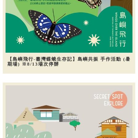
【島嶼飛行-臺灣蝶蛾生存記】島嶼共振 手作活動 (暑
期場) ※8/13場次停辦