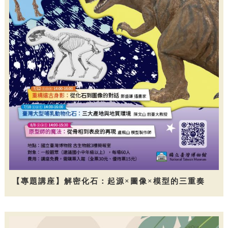
【專題講座】解密化石：起源×圖像×模型的三重奏