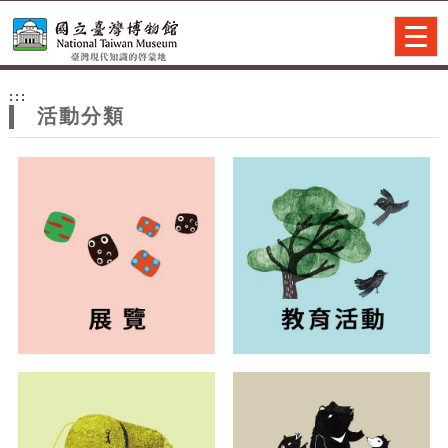
跳到主要內容
網站導覽
Togg
navig
網
:::
站
活動分類
主
題