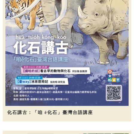
化石講古：「咱 ê化石」臺灣台語講座