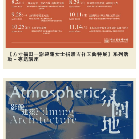
【方寸福田—謝碧蓮女士捐贈吉祥玉飾特展】系列活
動－專題講座