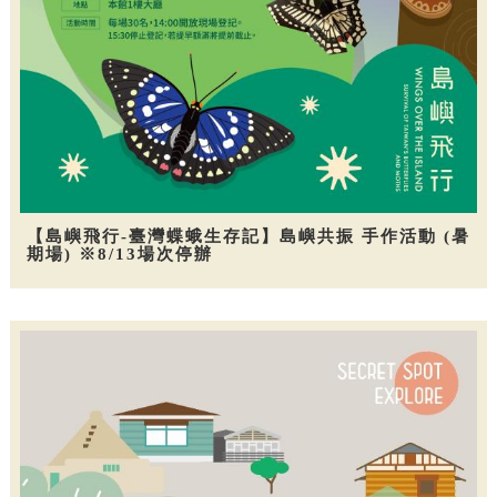
【島嶼飛行-臺灣蝶蛾生存記】島嶼共振 手作活動 (暑
期場) ※8/13場次停辦