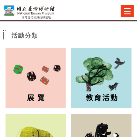
跳到主要內容
網站導覽
Togg
navig
網
:::
站
活動分類
主
題