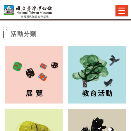
跳到主要內容
網站導覽
Togg
navig
網
:::
站
活動分類
主
題