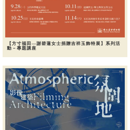
【方寸福田—謝碧蓮女士捐贈吉祥玉飾特展】系列活
動－專題講座