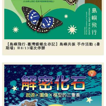
【島嶼飛行-臺灣蝶蛾生存記】島嶼共振 手作活動 (暑
期場) ※8/13場次停辦