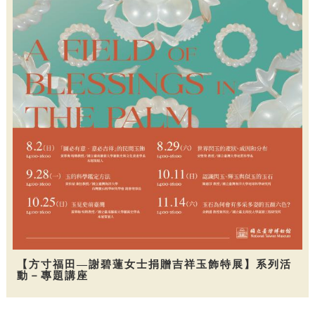
【方寸福田—謝碧蓮女士捐贈吉祥玉飾特展】系列活
動－專題講座