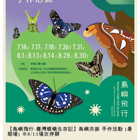
【島嶼飛行-臺灣蝶蛾生存記】島嶼共振 手作活動 (暑
期場) ※8/13場次停辦