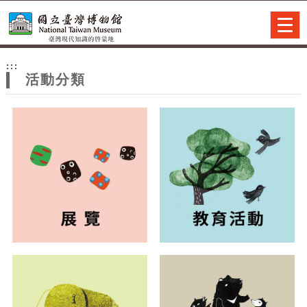
跳到主要內容
網站導覽
Togg
navig
網
:::
站
活動分類
主
題