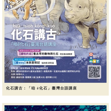
化石講古：「咱 ê化石」臺灣台語講座