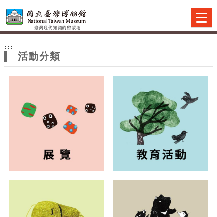
跳到主要內容
網站導覽
Togg
navig
網
:::
站
活動分類
主
題