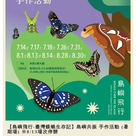
【島嶼飛行-臺灣蝶蛾生存記】島嶼共振 手作活動 (暑
期場) ※8/13場次停辦