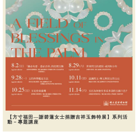
【方寸福田—謝碧蓮女士捐贈吉祥玉飾特展】系列活
動－專題講座