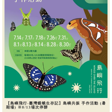
【島嶼飛行-臺灣蝶蛾生存記】島嶼共振 手作活動 (暑
期場) ※8/13場次停辦