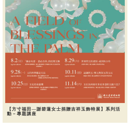
【方寸福田—謝碧蓮女士捐贈吉祥玉飾特展】系列活
動－專題講座