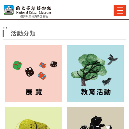
跳到主要內容
網站導覽
Togg
navig
網
:::
站
活動分類
主
題