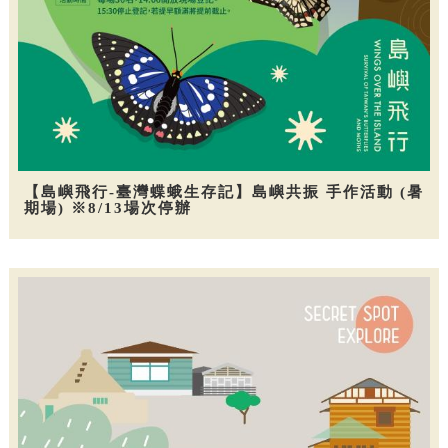
【島嶼飛行-臺灣蝶蛾生存記】島嶼共振 手作活動 (暑
期場) ※8/13場次停辦