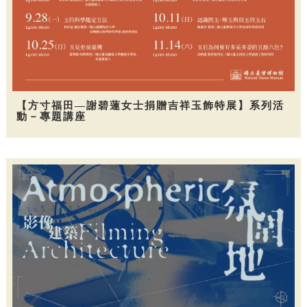
【方寸福田—謝碧蓮女士捐贈吉祥玉飾特展】系列活
動－專題講座