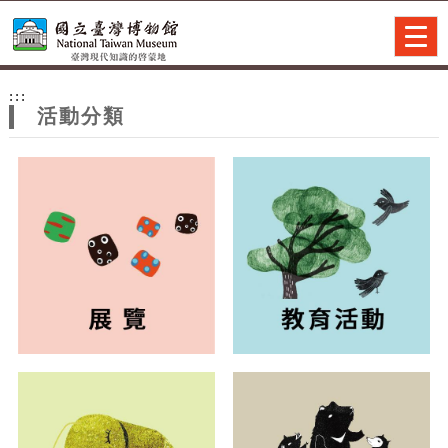
跳到主要內容
網站導覽
Togg
navig
網
:::
站
活動分類
主
題