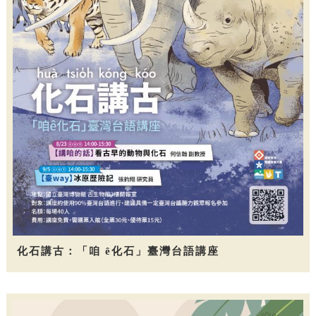
化石講古：「咱 ê化石」臺灣台語講座