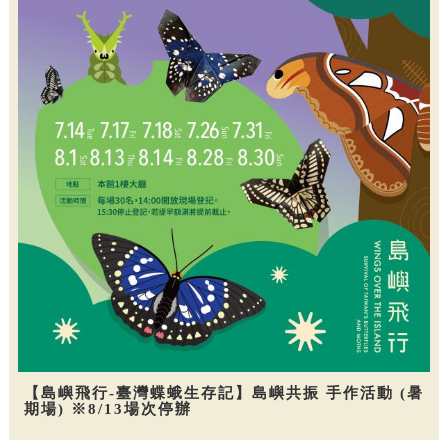
【島嶼飛行-臺灣蝶蛾生存記】島嶼共振 手作活動 (暑
期場) ※8/13場次停辦