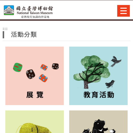
跳到主要內容
網站導覽
Togg
navig
網
:::
站
活動分類
主
題