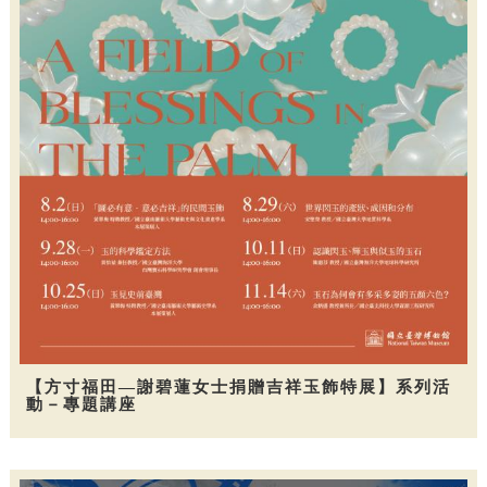
【方寸福田—謝碧蓮女士捐贈吉祥玉飾特展】系列活
動－專題講座