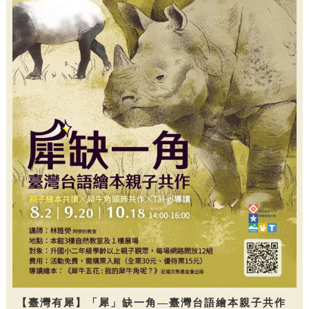
【臺灣有犀】「犀」缺一角—臺灣台語繪本親子共作