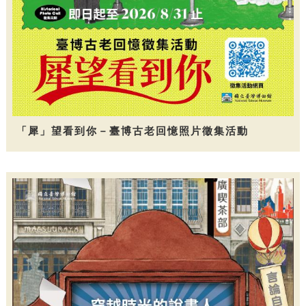
「犀」望看到你－臺博古老回憶照片徵集活動