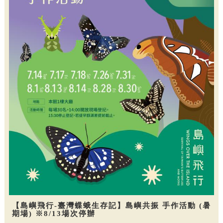
【島嶼飛行-臺灣蝶蛾生存記】島嶼共振 手作活動 (暑
期場) ※8/13場次停辦