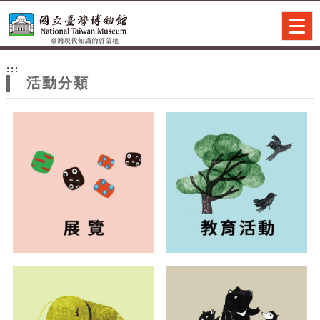
跳到主要內容
網站導覽
Togg
navig
網
:::
站
活動分類
主
題