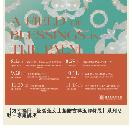
【方寸福田—謝碧蓮女士捐贈吉祥玉飾特展】系列活
動－專題講座