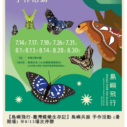
【島嶼飛行-臺灣蝶蛾生存記】島嶼共振 手作活動 (暑
期場) ※8/13場次停辦