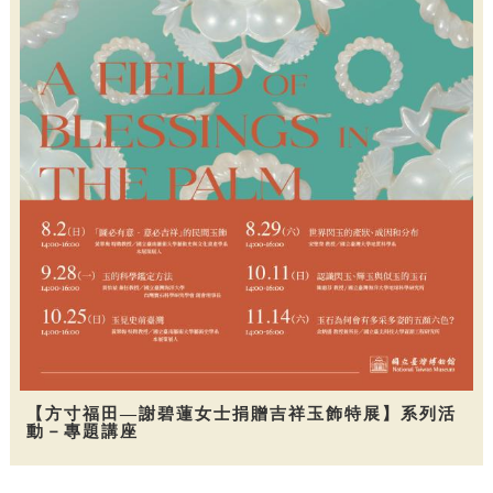
【方寸福田—謝碧蓮女士捐贈吉祥玉飾特展】系列活
動－專題講座