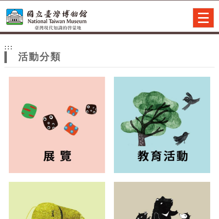
跳到主要內容
網站導覽
Togg
navig
網
:::
站
活動分類
主
題