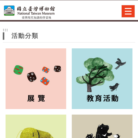
跳到主要內容
網站導覽
Togg
navig
網
:::
站
活動分類
主
題