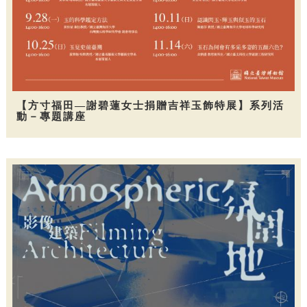
【方寸福田—謝碧蓮女士捐贈吉祥玉飾特展】系列活
動－專題講座