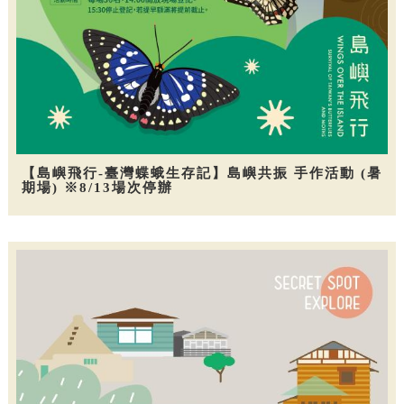
【島嶼飛行-臺灣蝶蛾生存記】島嶼共振 手作活動 (暑
期場) ※8/13場次停辦