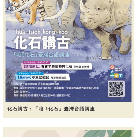
化石講古：「咱 ê化石」臺灣台語講座