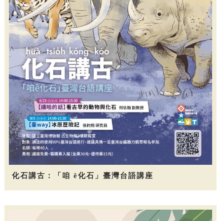
化石講古：「咱 ê化石」臺灣台語講座