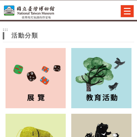
跳到主要內容
網站導覽
Togg
navig
網
:::
站
活動分類
主
題