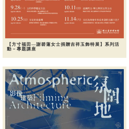
【方寸福田—謝碧蓮女士捐贈吉祥玉飾特展】系列活
動－專題講座