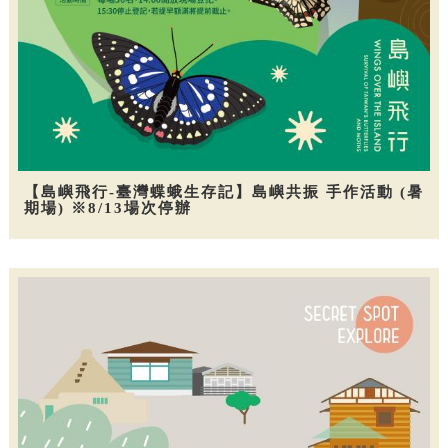
【島嶼飛行-臺灣蝶蛾生存記】島嶼共振 手作活動 (暑
期場) ※8/13場次停辦