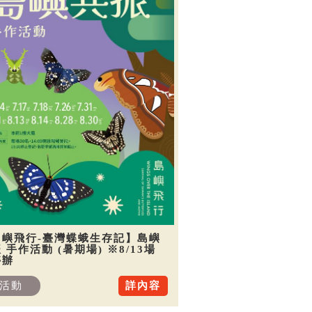
島嶼飛行-臺灣蝶蛾生存記】島嶼
 手作活動 (暑期場) ※8/13場
停辦
活動
詳內容