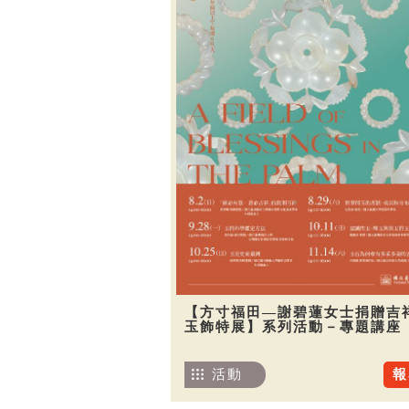
【方寸福田—謝碧蓮女士捐贈吉
玉飾特展】系列活動－專題講座
活動
報