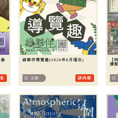
圖像
綠夥伴導覽趣(2026年8月場次)
【
擾
名
活動
詳內容