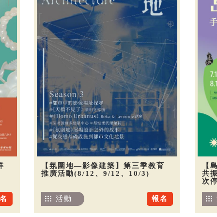
祥
【氛圍地—影像建築】第三季教育
【
推廣活動(8/12、9/12、10/3)
共振
次
名
活動
報名