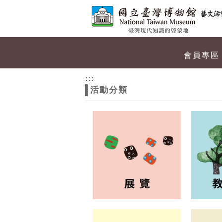
跳到主要內容
網站導覽
網
會員專區
站
:::
活動分類
主
題