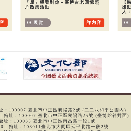
「犀」望看到你－臺博古老回憶照
【
片徵集活動
擾
人
容
展覽
詳內容
 | 館址：100007 臺北市中正區襄陽路2號 (二二八和平公園內)
99 | 館址：100007 臺北市中正區襄陽路25號 (臺博館斜對面)
6 | 館址：100035 臺北市中正區南昌路一段1號
9790 | 館址：103011臺北市大同區延平北路一段2號