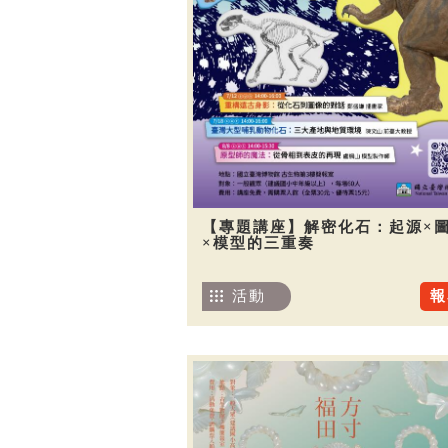
【專題講座】解密化石：起源×
×模型的三重奏
活動
報