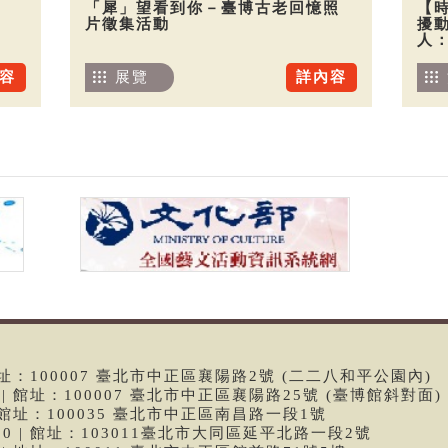
「犀」望看到你－臺博古老回憶照
【
片徵集活動
擾
人
容
展覽
詳內容
 | 館址：100007 臺北市中正區襄陽路2號 (二二八和平公園內)
99 | 館址：100007 臺北市中正區襄陽路25號 (臺博館斜對面)
6 | 館址：100035 臺北市中正區南昌路一段1號
9790 | 館址：103011臺北市大同區延平北路一段2號