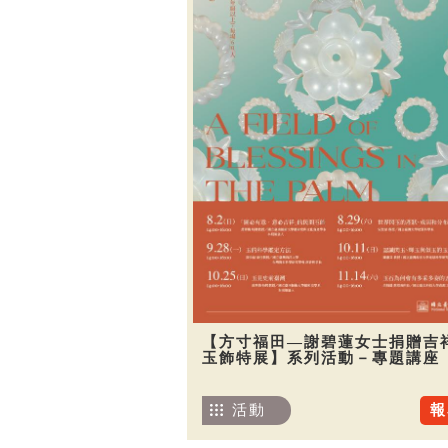
【方寸福田—謝碧蓮女士捐贈吉
玉飾特展】系列活動－專題講座
活動
報