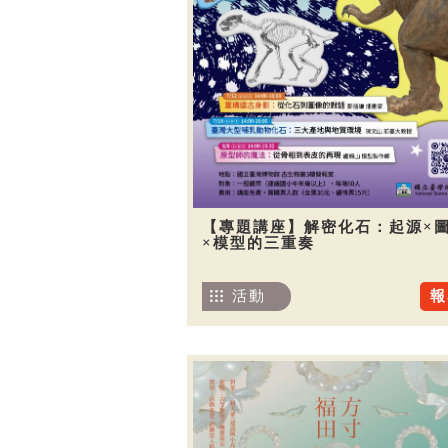
【專題講座】解密化石：起源×
×模型的三重奏
活動
報