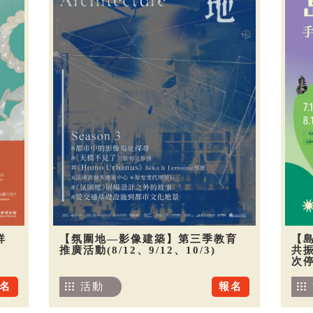
祥
【氛圍地—影像建築】第三季教育
【
推廣活動(8/12、9/12、10/3)
共振
次
名
活動
報名