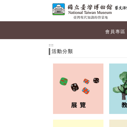
跳到主要內容
網站導覽
網
會員專區
站
:::
活動分類
主
題