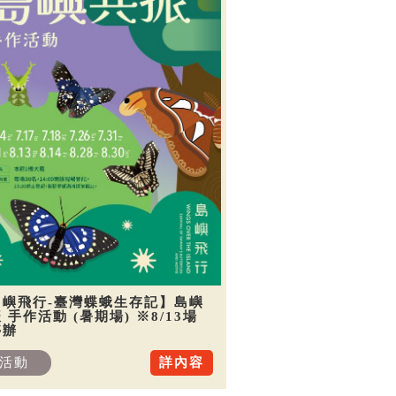
島嶼飛行-臺灣蝶蛾生存記】島嶼
 手作活動 (暑期場) ※8/13場
停辦
活動
詳內容