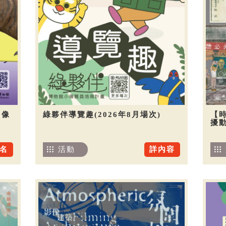
圖像
綠夥伴導覽趣(2026年8月場次)
【
擾
名
活動
詳內容