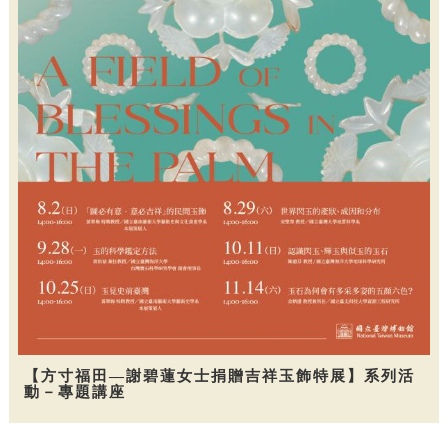
【方寸福田—謝碧蓮女士捐贈吉祥玉飾特展】系列活
動－專題講座