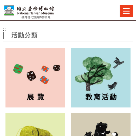
跳到主要內容
網站導覽
Togg
navig
網
:::
站
活動分類
主
題