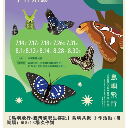
【島嶼飛行-臺灣蝶蛾生存記】島嶼共振 手作活動 (暑
期場) ※8/13場次停辦