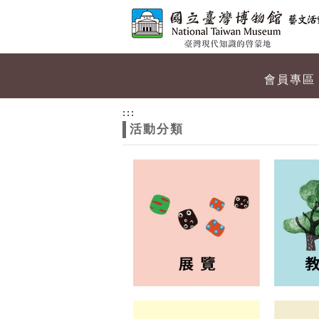
跳到主要內容
網站導覽
網
會員專區
站
:::
活動分類
主
題