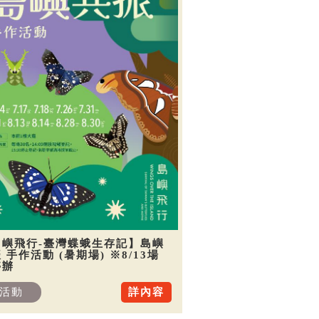
島嶼飛行-臺灣蝶蛾生存記】島嶼
 手作活動 (暑期場) ※8/13場
停辦
活動
詳內容