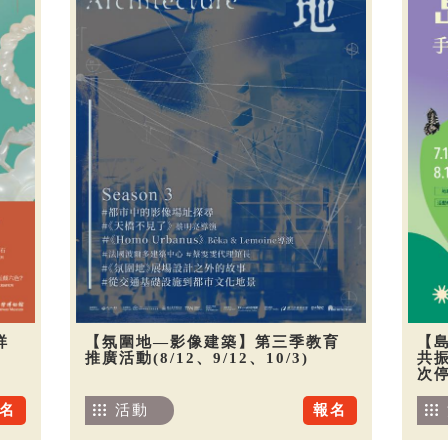
祥
【氛圍地—影像建築】第三季教育
【
推廣活動(8/12、9/12、10/3)
共振
次
名
活動
報名