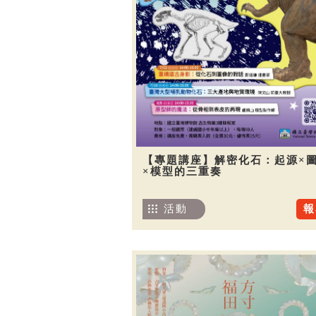
【專題講座】解密化石：起源×
×模型的三重奏
活動
報