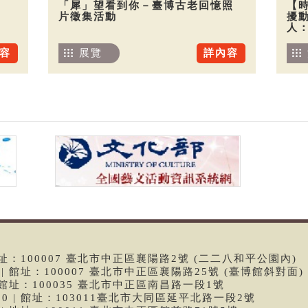
「犀」望看到你－臺博古老回憶照
【
片徵集活動
擾
人
容
展覽
詳內容
 | 館址：100007 臺北市中正區襄陽路2號 (二二八和平公園內)
99 | 館址：100007 臺北市中正區襄陽路25號 (臺博館斜對面)
6 | 館址：100035 臺北市中正區南昌路一段1號
9790 | 館址：103011臺北市大同區延平北路一段2號