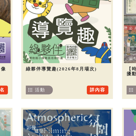
圖像
綠夥伴導覽趣(2026年8月場次)
【
擾
名
活動
詳內容