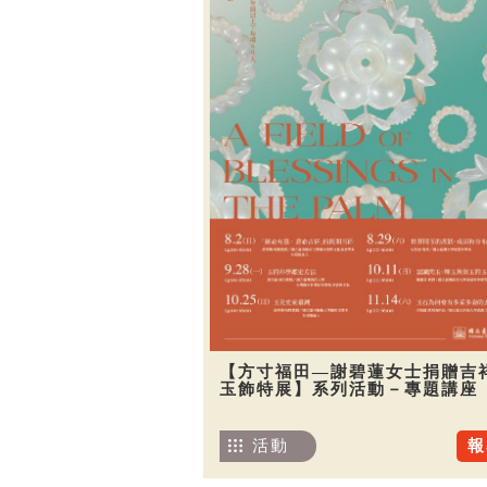
【方寸福田—謝碧蓮女士捐贈吉
玉飾特展】系列活動－專題講座
活動
報