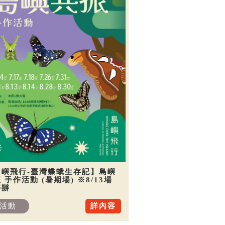
島嶼飛行-臺灣蝶蛾生存記】島嶼
 手作活動 (暑期場) ※8/13場
停辦
活動
詳內容