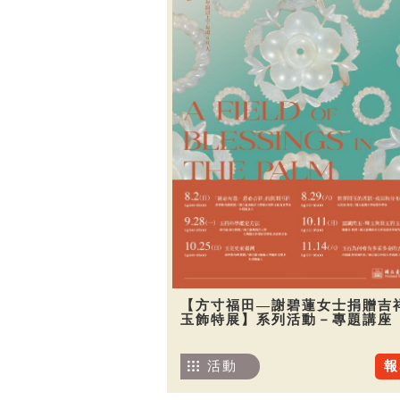
【方寸福田—謝碧蓮女士捐贈吉
玉飾特展】系列活動－專題講座
活動
報