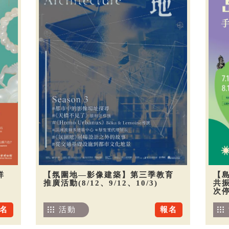
祥
【氛圍地—影像建築】第三季教育
【
推廣活動(8/12、9/12、10/3)
共振
次
名
活動
報名