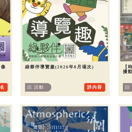
圖像
綠夥伴導覽趣(2026年8月場次)
【
擾
名
活動
詳內容