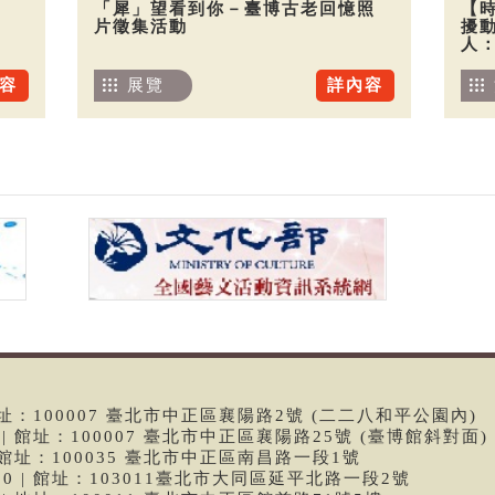
「犀」望看到你－臺博古老回憶照
【
片徵集活動
擾
人
容
展覽
詳內容
 | 館址：100007 臺北市中正區襄陽路2號 (二二八和平公園內)
99 | 館址：100007 臺北市中正區襄陽路25號 (臺博館斜對面)
6 | 館址：100035 臺北市中正區南昌路一段1號
9790 | 館址：103011臺北市大同區延平北路一段2號