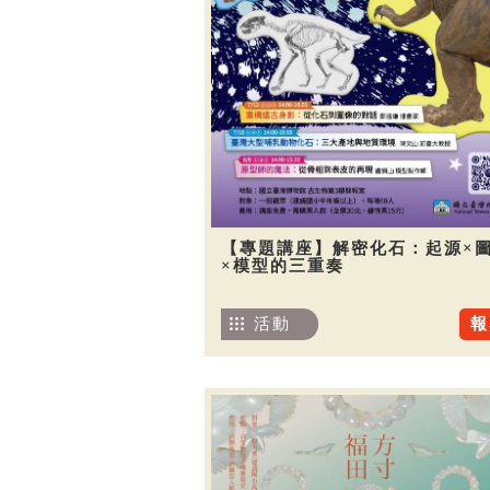
【專題講座】解密化石：起源×
×模型的三重奏
活動
報