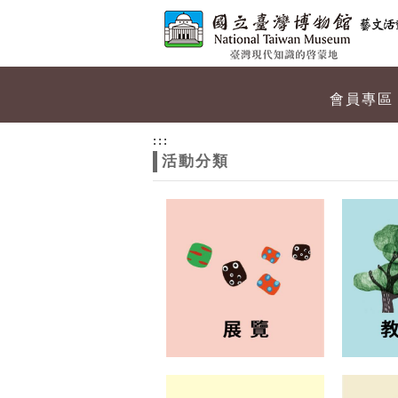
跳到主要內容
網站導覽
網
會員專區
站
:::
活動分類
主
題