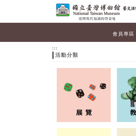
跳到主要內容
網站導覽
網
會員專區
站
:::
活動分類
主
題