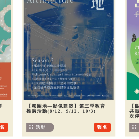
祥
【氛圍地—影像建築】第三季教育
【
推廣活動(8/12、9/12、10/3)
共振
次
名
活動
報名