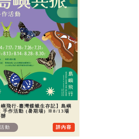
島嶼飛行-臺灣蝶蛾生存記】島嶼
 手作活動 (暑期場) ※8/13場
停辦
活動
詳內容