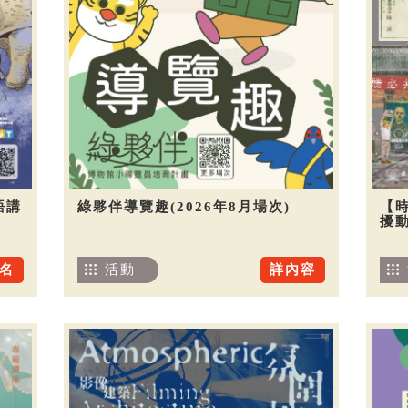
語講
綠夥伴導覽趣(2026年8月場次)
【
擾
名
活動
詳內容