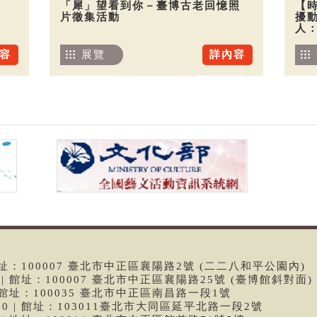
「犀」望看到你－臺博古老回憶照
【
片徵集活動
擾
人
容
展覽
詳內容
 | 館址：100007 臺北市中正區襄陽路2號 (二二八和平公園內)
99 | 館址：100007 臺北市中正區襄陽路25號 (臺博館斜對面)
6 | 館址：100035 臺北市中正區南昌路一段1號
9790 | 館址：103011臺北市大同區延平北路一段2號