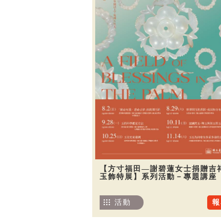
【方寸福田—謝碧蓮女士捐贈吉
玉飾特展】系列活動－專題講座
活動
報