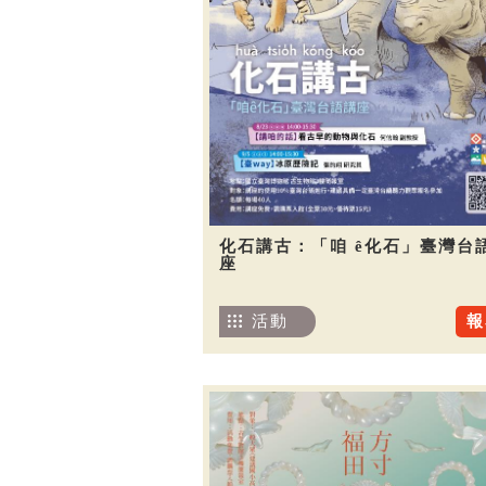
化石講古：「咱 ê化石」臺灣台
座
活動
報