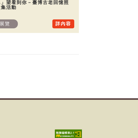
犀」望看到你－臺博古老回憶照
徵集活動
展覽
詳內容