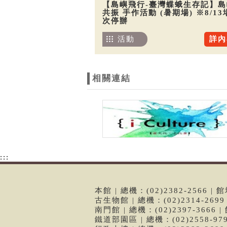
【島嶼飛行-臺灣蝶蛾生存記】島
共振 手作活動 (暑期場) ※8/13
次停辦
活動
詳內
相關連結
:::
本館 | 總機：(02)2382-2566
古生物館 | 總機：(02)2314-26
南門館 | 總機：(02)2397-366
鐵道部園區 | 總機：(02)2558-