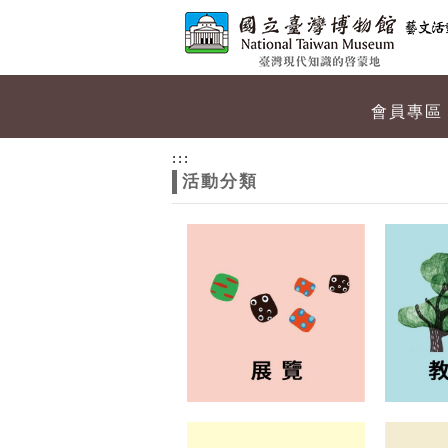
跳到主要內容
網站導覽
網
會員專區
站
:::
活動分類
主
題