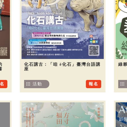
的
化石講古：「咱 ê化石」臺灣台語講
綠夥
書
座
名
活動
報名