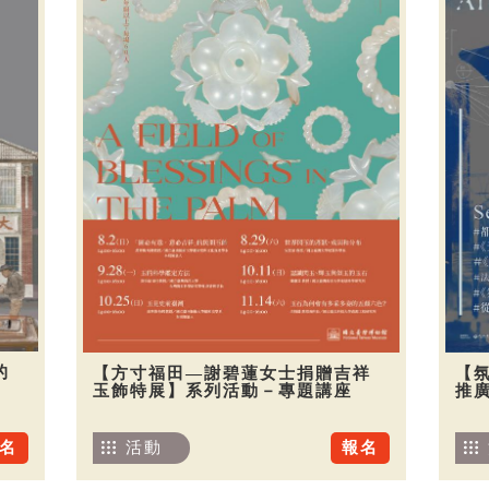
的
【方寸福田—謝碧蓮女士捐贈吉祥
【
玉飾特展】系列活動－專題講座
推廣
名
活動
報名