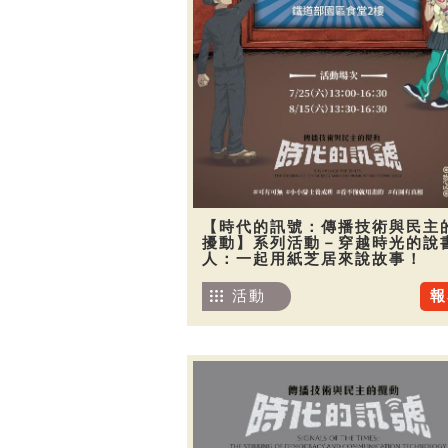
【時代的訊號：傳播技術與民主
擾動】系列活動－穿越時光的說
人：一起用紙芝居來說故事！
活動
報