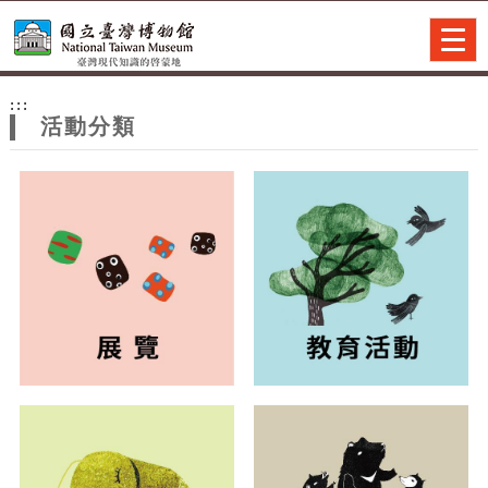
跳到主要內容
網站導覽
Togg
navig
網
:::
站
活動分類
主
題