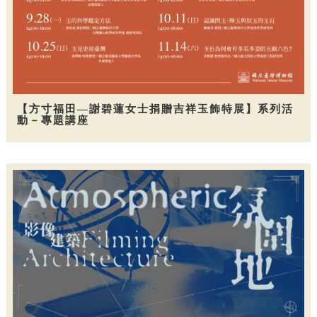
【方寸福田—謝碧蓮女士捐贈吉祥玉飾特展】系列活
動－專題講座