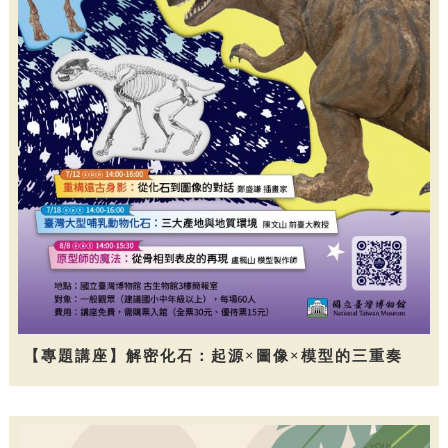
【專題講座】解密化石：起源×圖像×模型的三重奏