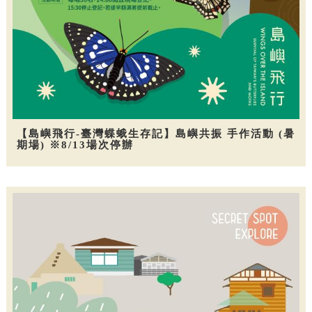
【島嶼飛行-臺灣蝶蛾生存記】島嶼共振 手作活動 (暑
期場) ※8/13場次停辦