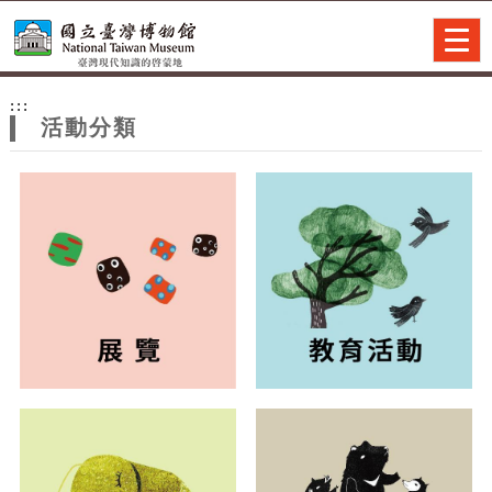
跳到主要內容
網站導覽
Togg
navig
網
:::
站
活動分類
主
題