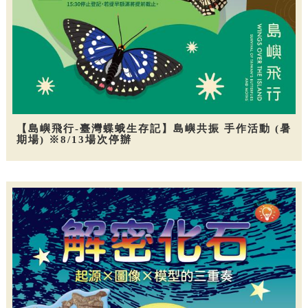
【島嶼飛行-臺灣蝶蛾生存記】島嶼共振 手作活動 (暑
期場) ※8/13場次停辦