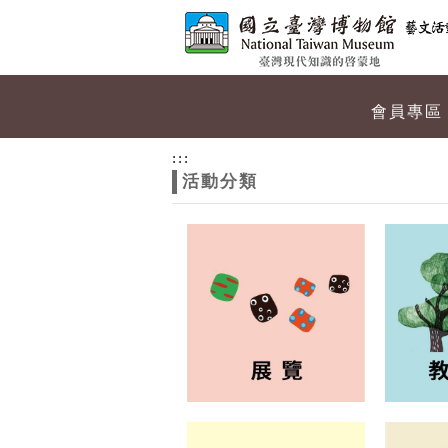
跳到主要內容
網站導覽
網
會員專區
站
:::
活動分類
主
題