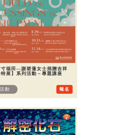
方寸福田—謝碧蓮女士捐贈吉祥
飾特展】系列活動－專題講座
活動
報名