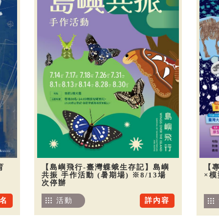
育
【島嶼飛行-臺灣蝶蛾生存記】島嶼
【
共振 手作活動 (暑期場) ※8/13場
×
次停辦
名
活動
詳內容