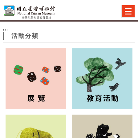
跳到主要內容
網站導覽
Togg
navig
網
:::
站
活動分類
主
題