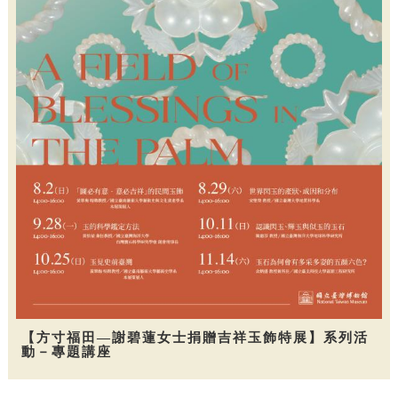
【方寸福田—謝碧蓮女士捐贈吉祥玉飾特展】系列活
動－專題講座