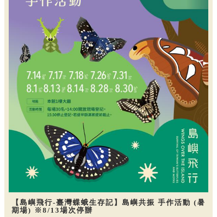
【島嶼飛行-臺灣蝶蛾生存記】島嶼共振 手作活動 (暑
期場) ※8/13場次停辦