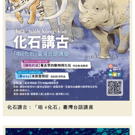
化石講古：「咱 ê化石」臺灣台語講座