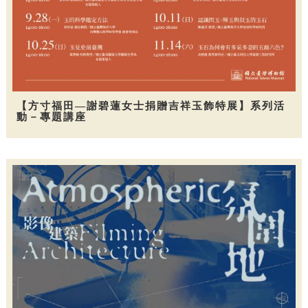
【方寸福田—謝碧蓮女士捐贈吉祥玉飾特展】系列活
動－專題講座