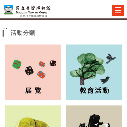
跳到主要內容
網站導覽
Togg
navig
網
:::
站
活動分類
主
題