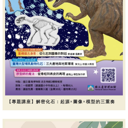
【專題講座】解密化石：起源×圖像×模型的三重奏