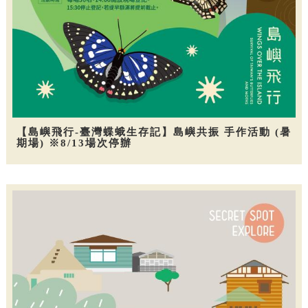
【島嶼飛行-臺灣蝶蛾生存記】島嶼共振 手作活動 (暑
期場) ※8/13場次停辦