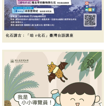
化石講古：「咱 ê化石」臺灣台語講座