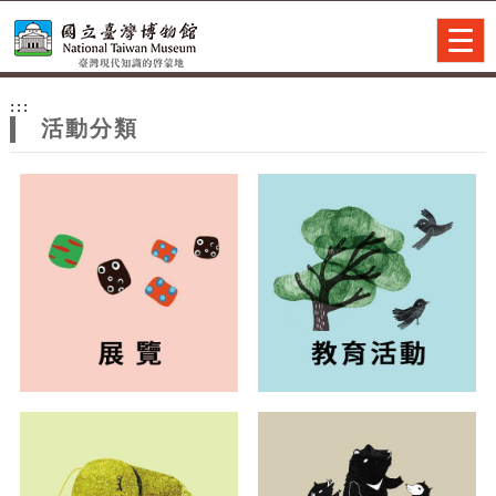
跳到主要內容
網站導覽
Togg
navig
網
:::
站
活動分類
主
題