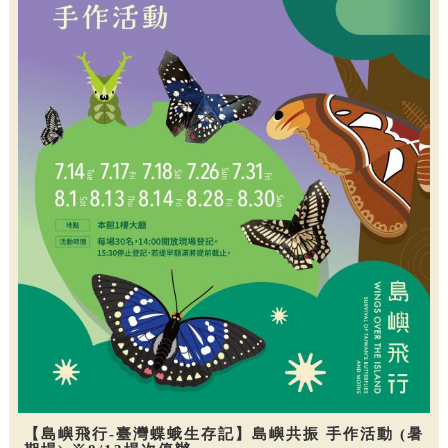
【島嶼飛行-臺灣蝶蛾生存記】島嶼共振 手作活動 (暑