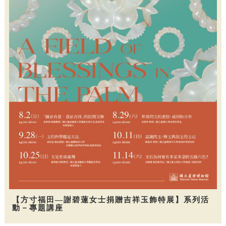
【方寸福田—謝碧蓮女士捐贈吉祥玉飾特展】系列活
動－專題講座