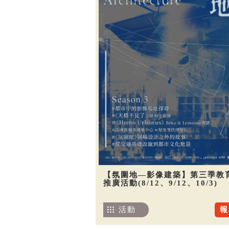
【氛圍地—影像建築】第三季教
推廣活動(8/12、9/12、10/3)
活動
報