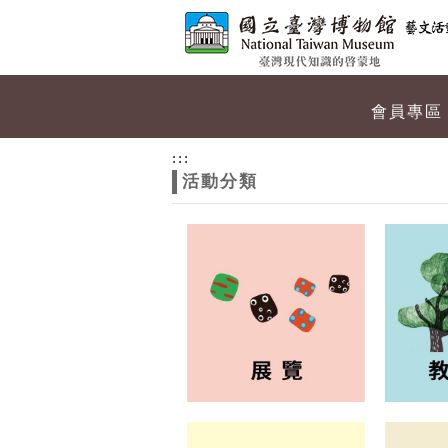
跳到主要內容
網站導覽
網
會員專區
站
:::
活動分類
主
題