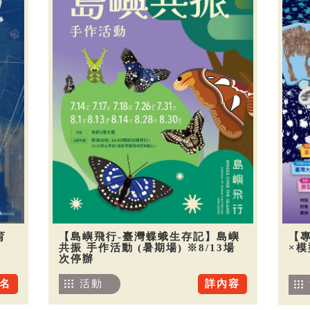
育
【島嶼飛行-臺灣蝶蛾生存記】島嶼
【
共振 手作活動 (暑期場) ※8/13場
×
次停辦
名
活動
詳內容