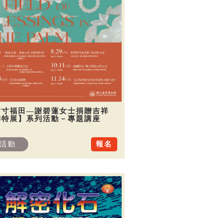
方寸福田—謝碧蓮女士捐贈吉祥
飾特展】系列活動－專題講座
活動
報名