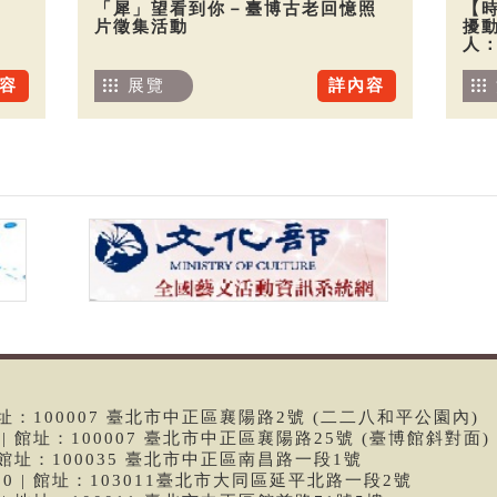
「犀」望看到你－臺博古老回憶照
【
片徵集活動
擾
人
容
展覽
詳內容
 | 館址：100007 臺北市中正區襄陽路2號 (二二八和平公園內)
99 | 館址：100007 臺北市中正區襄陽路25號 (臺博館斜對面)
6 | 館址：100035 臺北市中正區南昌路一段1號
9790 | 館址：103011臺北市大同區延平北路一段2號