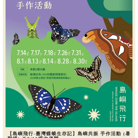
【島嶼飛行-臺灣蝶蛾生存記】島嶼共振 手作活動 (暑