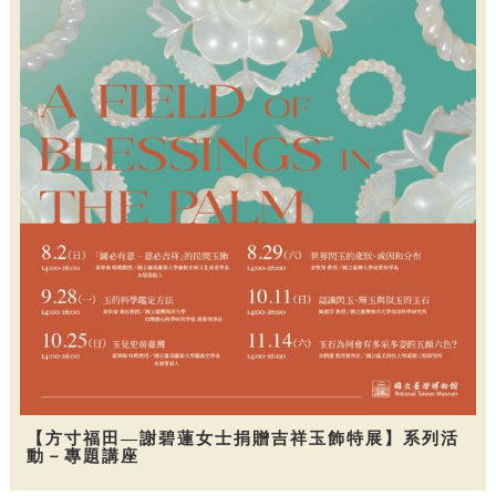
【方寸福田—謝碧蓮女士捐贈吉祥玉飾特展】系列活
動－專題講座