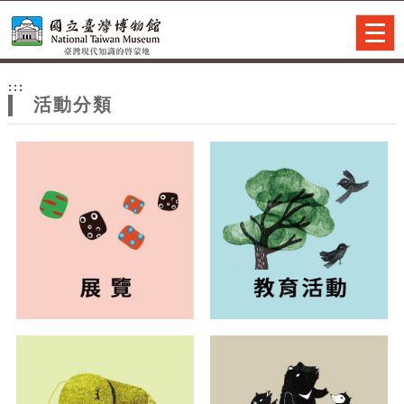
跳到主要內容
網站導覽
Togg
navig
網
:::
站
活動分類
主
題