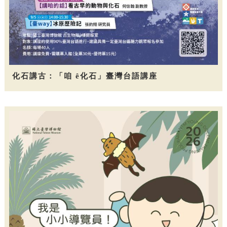
化石講古：「咱 ê化石」臺灣台語講座