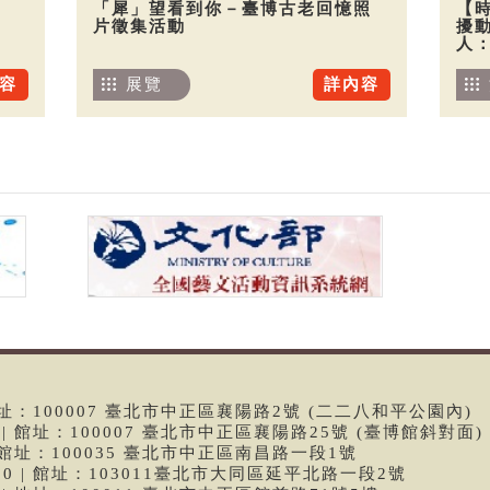
「犀」望看到你－臺博古老回憶照
【
片徵集活動
擾
人
容
展覽
詳內容
 | 館址：100007 臺北市中正區襄陽路2號 (二二八和平公園內)
99 | 館址：100007 臺北市中正區襄陽路25號 (臺博館斜對面)
6 | 館址：100035 臺北市中正區南昌路一段1號
9790 | 館址：103011臺北市大同區延平北路一段2號