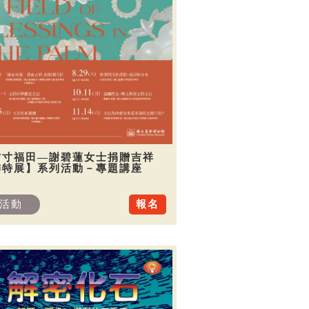
方寸福田—謝碧蓮女士捐贈吉祥
飾特展】系列活動－專題講座
活動
報名