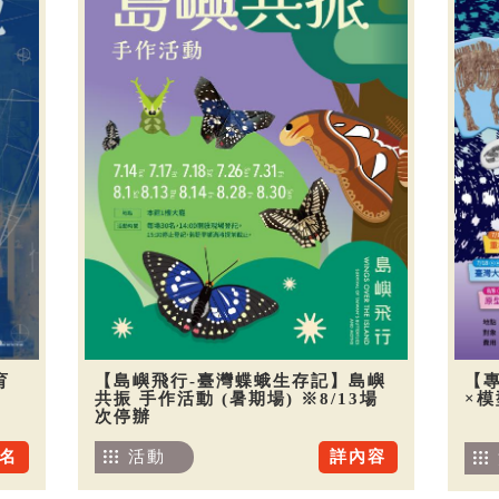
育
【島嶼飛行-臺灣蝶蛾生存記】島嶼
【
共振 手作活動 (暑期場) ※8/13場
×
次停辦
名
活動
詳內容