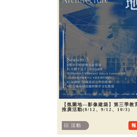
【氛圍地—影像建築】第三季教
推廣活動(8/12、9/12、10/3)
活動
報