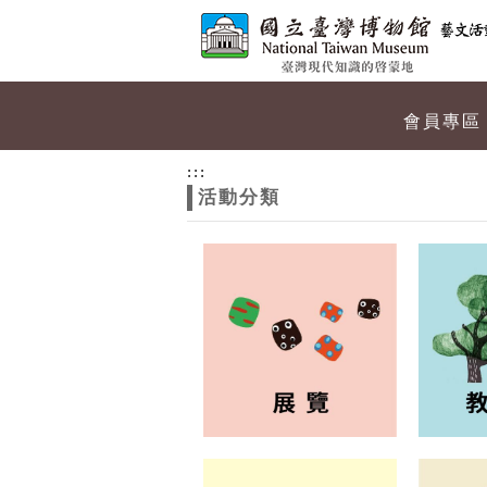
跳到主要內容
網站導覽
網
會員專區
站
:::
活動分類
主
題