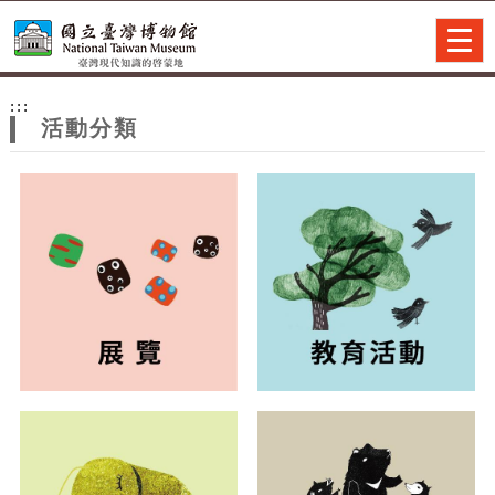
跳到主要內容
網站導覽
Togg
navig
網
:::
站
活動分類
主
題