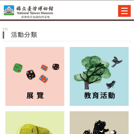
跳到主要內容
網站導覽
Togg
navig
網
:::
站
活動分類
主
題