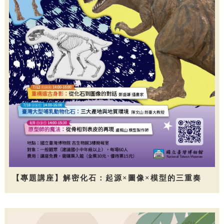
【專題講座】解密化石：起源×圖像×模型的三重奏