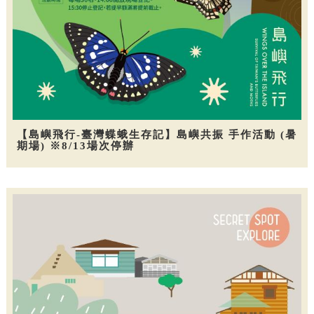
【島嶼飛行-臺灣蝶蛾生存記】島嶼共振 手作活動 (暑
期場) ※8/13場次停辦