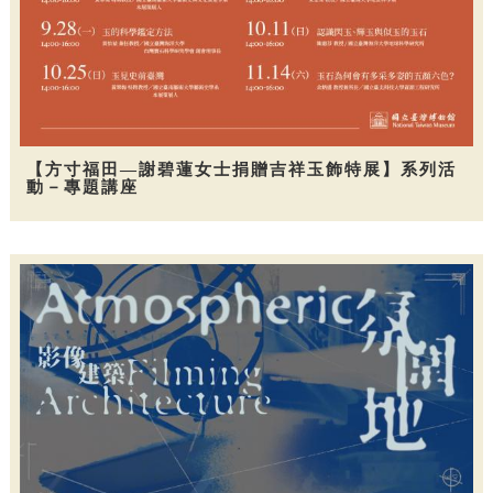
【方寸福田—謝碧蓮女士捐贈吉祥玉飾特展】系列活
動－專題講座