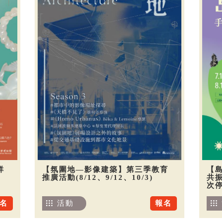
祥
【氛圍地—影像建築】第三季教育
【
推廣活動(8/12、9/12、10/3)
共振
次
名
活動
報名