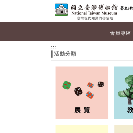
跳到主要內容
網站導覽
網
會員專區
站
:::
活動分類
主
題