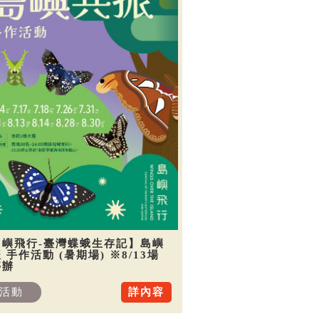
島嶼飛行-臺灣蝶蛾生存記】島嶼
 手作活動 (暑期場) ※8/13場
停辦
活動
詳內容