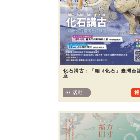
化石講古：「咱 ê化石」臺灣台
座
活動
報