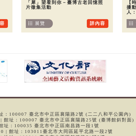
「犀」望看到你－臺博古老回憶照
【
片徵集活動
擾
人
容
展覽
詳內容
 | 館址：100007 臺北市中正區襄陽路2號 (二二八和平公園內)
99 | 館址：100007 臺北市中正區襄陽路25號 (臺博館斜對面)
6 | 館址：100035 臺北市中正區南昌路一段1號
9790 | 館址：103011臺北市大同區延平北路一段2號