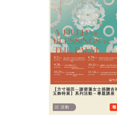
【方寸福田—謝碧蓮女士捐贈吉
玉飾特展】系列活動－專題講座
活動
報