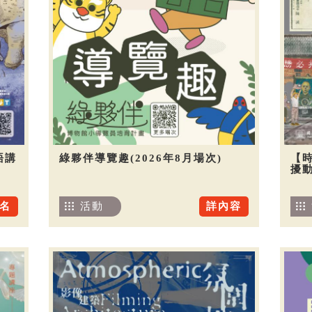
語講
綠夥伴導覽趣(2026年8月場次)
【
擾
名
活動
詳內容