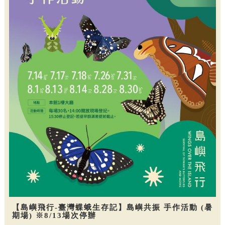
【島嶼飛行-臺灣蝶蛾生存記】島嶼共振 手作活動 (暑
期場) ※8/13場次停辦