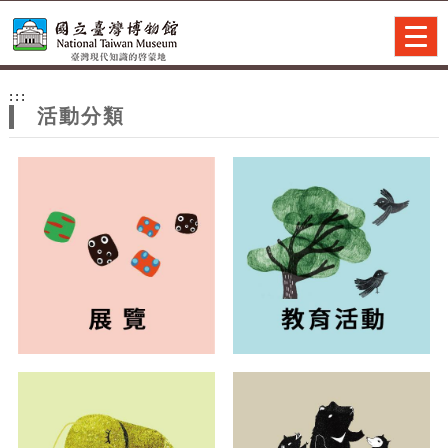
跳到主要內容
網站導覽
Togg
navig
網
:::
站
活動分類
主
題