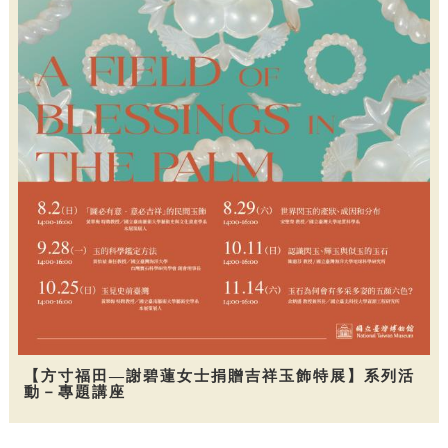
【方寸福田—謝碧蓮女士捐贈吉祥玉飾特展】系列活
動－專題講座