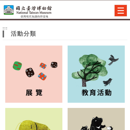
跳到主要內容
網站導覽
Togg
navig
網
:::
站
活動分類
主
題