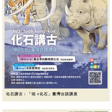
化石講古：「咱 ê化石」臺灣台語講座