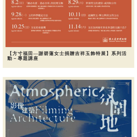
【方寸福田—謝碧蓮女士捐贈吉祥玉飾特展】系列活
動－專題講座