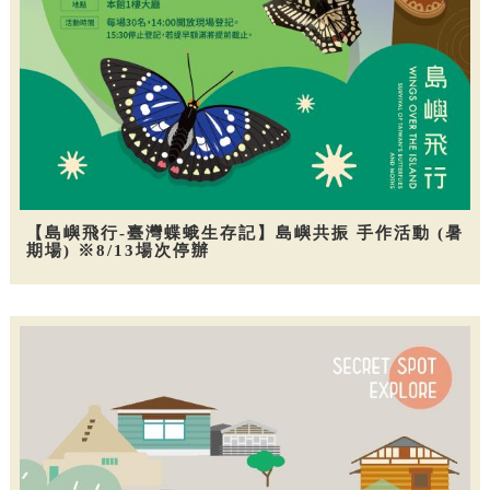
【島嶼飛行-臺灣蝶蛾生存記】島嶼共振 手作活動 (暑
期場) ※8/13場次停辦