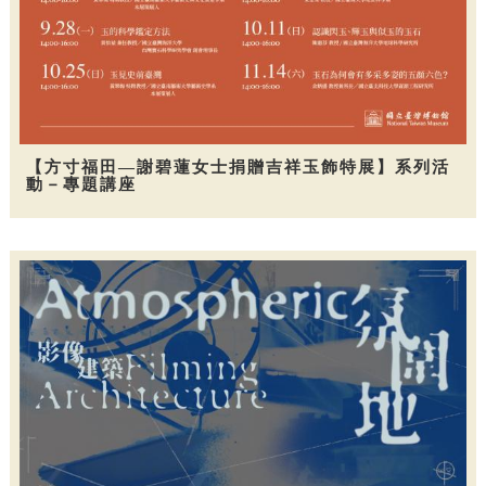
【方寸福田—謝碧蓮女士捐贈吉祥玉飾特展】系列活
動－專題講座