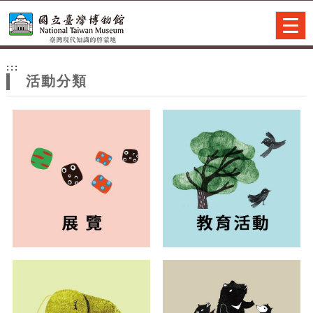
跳到主要內容
網站導覽
Togg
navig
網
:::
站
活動分類
主
題