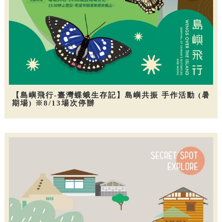
【島嶼飛行-臺灣蝶蛾生存記】島嶼共振 手作活動 (暑
期場) ※8/13場次停辦