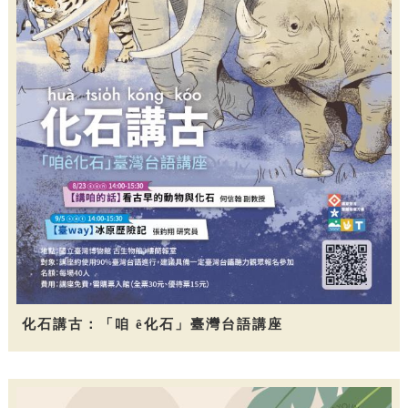
化石講古：「咱 ê化石」臺灣台語講座