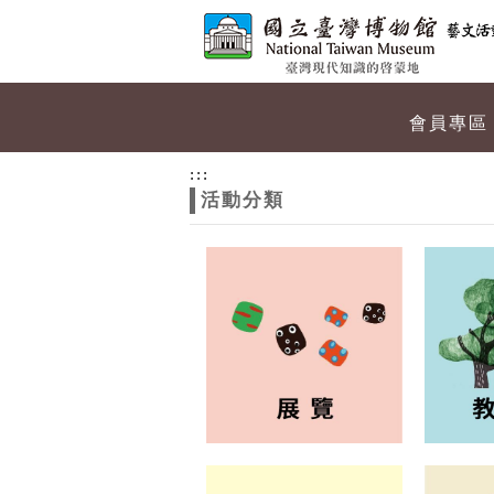
跳到主要內容
網站導覽
網
會員專區
站
:::
活動分類
主
題