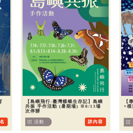
育
【島嶼飛行-臺灣蝶蛾生存記】島嶼
【
共振 手作活動 (暑期場) ※8/13場
×
次停辦
名
活動
詳內容