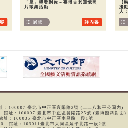
「犀」望看到你－臺博古老回憶照
【
片徵集活動
擾
人
容
展覽
詳內容
 | 館址：100007 臺北市中正區襄陽路2號 (二二八和平公園內)
99 | 館址：100007 臺北市中正區襄陽路25號 (臺博館斜對面)
6 | 館址：100035 臺北市中正區南昌路一段1號
9790 | 館址：103011臺北市大同區延平北路一段2號