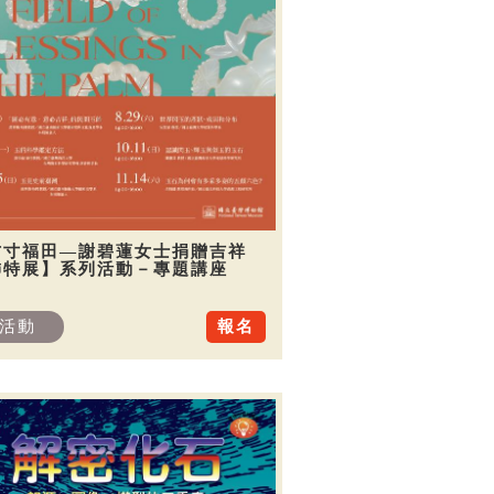
方寸福田—謝碧蓮女士捐贈吉祥
飾特展】系列活動－專題講座
活動
報名