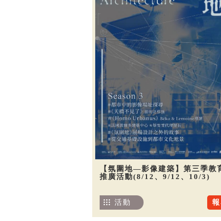
【氛圍地—影像建築】第三季教
推廣活動(8/12、9/12、10/3)
活動
報