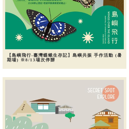
【島嶼飛行-臺灣蝶蛾生存記】島嶼共振 手作活動 (暑
期場) ※8/13場次停辦