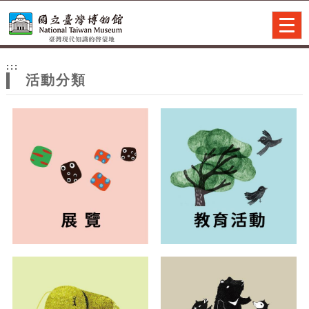
跳到主要內容
網站導覽
Togg
navig
網
:::
站
活動分類
主
題