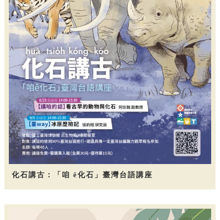
化石講古：「咱 ê化石」臺灣台語講座