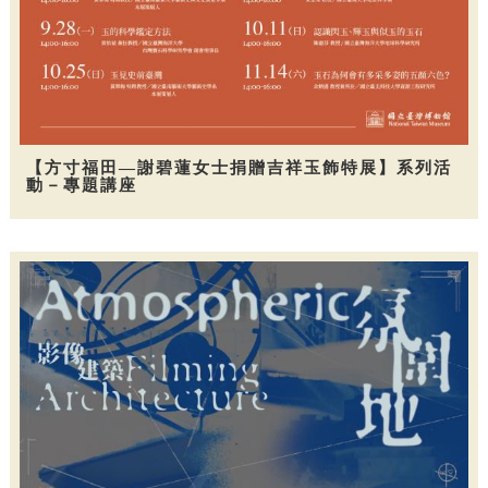
【方寸福田—謝碧蓮女士捐贈吉祥玉飾特展】系列活
動－專題講座