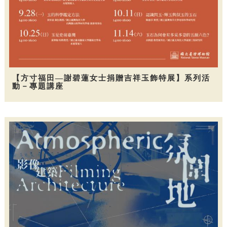
【方寸福田—謝碧蓮女士捐贈吉祥玉飾特展】系列活
動－專題講座