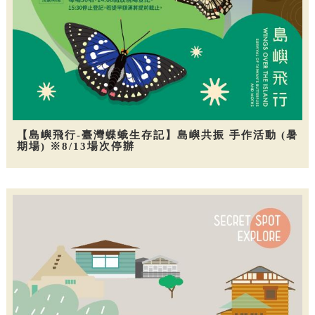
【島嶼飛行-臺灣蝶蛾生存記】島嶼共振 手作活動 (暑
期場) ※8/13場次停辦