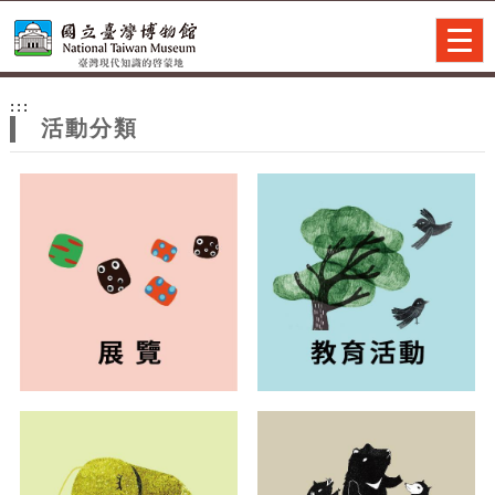
跳到主要內容
網站導覽
Togg
navig
網
:::
站
活動分類
主
題