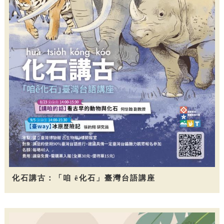
化石講古：「咱 ê化石」臺灣台語講座