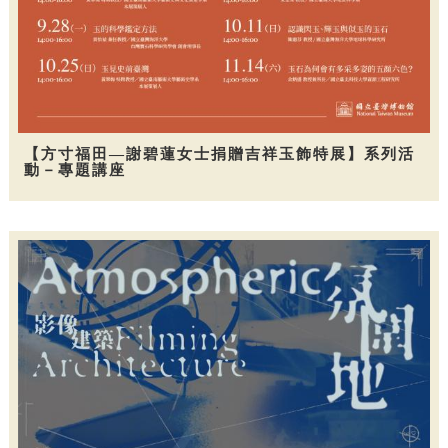
【方寸福田—謝碧蓮女士捐贈吉祥玉飾特展】系列活
動－專題講座