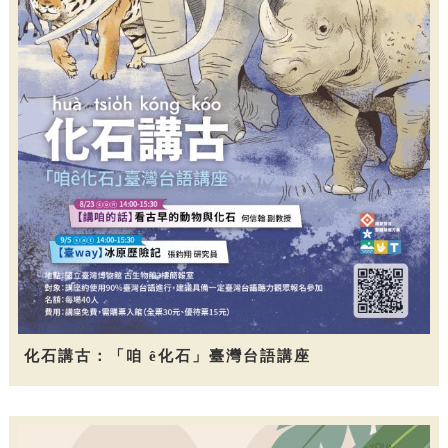
化石講古：「咱 ê化石」臺灣台語講座