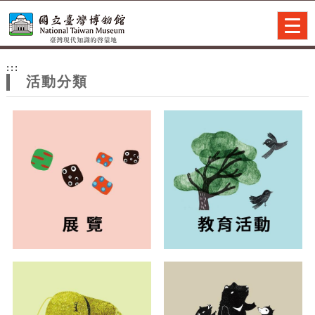
跳到主要內容
網站導覽
Togg
navig
網
:::
站
活動分類
主
題