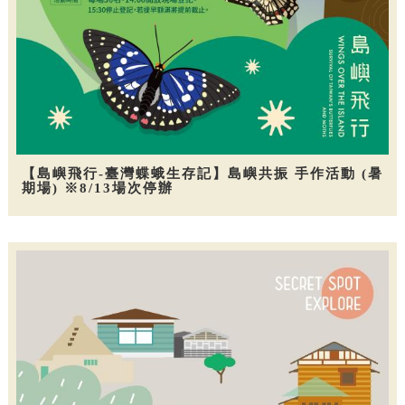
【島嶼飛行-臺灣蝶蛾生存記】島嶼共振 手作活動 (暑
期場) ※8/13場次停辦