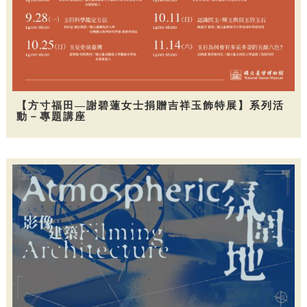
【方寸福田—謝碧蓮女士捐贈吉祥玉飾特展】系列活
動－專題講座