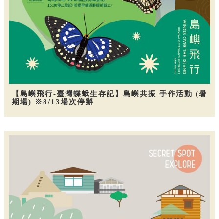
【島嶼飛行-臺灣蝶蛾生存記】島嶼共振 手作活動 (暑
期場) ※8/13場次停辦