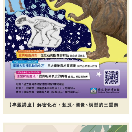
【專題講座】解密化石：起源×圖像×模型的三重奏