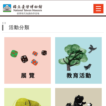
跳到主要內容
網站導覽
Togg
navig
網
:::
站
活動分類
主
題