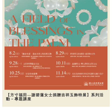
【方寸福田—謝碧蓮女士捐贈吉祥玉飾特展】系列活
動－專題講座