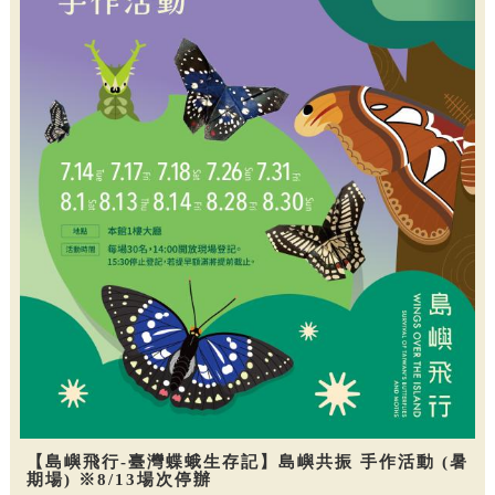
【島嶼飛行-臺灣蝶蛾生存記】島嶼共振 手作活動 (暑
期場) ※8/13場次停辦