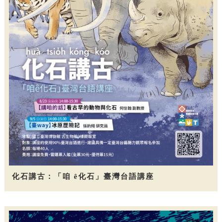
化石講古：「咱 ê化石」臺灣台語講座