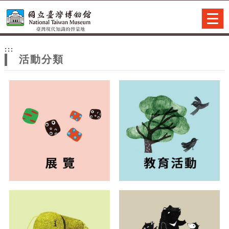
跳到主要內容
網站導覽
Togg
navig
網
:::
站
活動分類
主
題